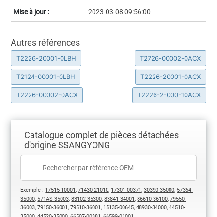
Mise à jour :
2023-03-08 09:56:00
Autres références
T2226-20001-0LBH
T2726-00002-0ACX
T2124-00001-0LBH
T2226-20001-0ACX
T2226-00002-0ACX
T2226-2-000-10ACX
Catalogue complet de pièces détachées
d'origine SSANGYONG
Exemple :
17515-10001
,
71430-21010
,
17301-00371
,
30390-35000
,
57364-
35000
,
571AS-35003
,
83102-35300
,
83841-34001
,
86610-36100
,
79550-
36003
,
79150-36001
,
79510-36001
,
15135-00645
,
48930-34000
,
44510-
35000
,
44520-35000
,
66507-00381
,
66599-01001