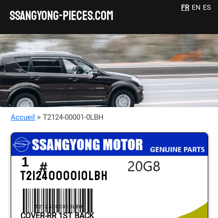
FR
EN
ES
SSANGYONG-pieces.com
Accueil
> T2124-00001-0LBH
1
T2124000010LBH
T2124000010LBH
COVER-RR 1ST BACK