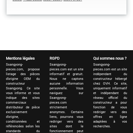
Mentions légales
RGPD
Qui sommes nous ?
Ssangyong-
Ssangyong-
Ssangyong-
pieces.com, propose
pieces.com est un site
pieces.com est un site
listage des pièces
informatif et gratuit.
indépendant du
d’origine OEM du
Nous ne captons
constructeur hébergé
constructeur
aucune information
chez OVH. Ce site,
Ssangyong. Ce site
personnelle. Vous
uniquement informatif
vous informe et vous
naviguez sur
et indépendant du
indique des sites
Ssangyong-
réseau officiel du
commerciaux
pieces.com
constructeur a pour
distributeur de pièce
strictement
fonction de vous
exclusivement
anonymes. Certains
rediriger vers des
d’origine,
liens, pourrons vous
offres en ligne
conditionnées et
rediriger vers des
adaptées à vos
référencées selon les
sites dont le
recherches.
standards du
fonctionnement peut