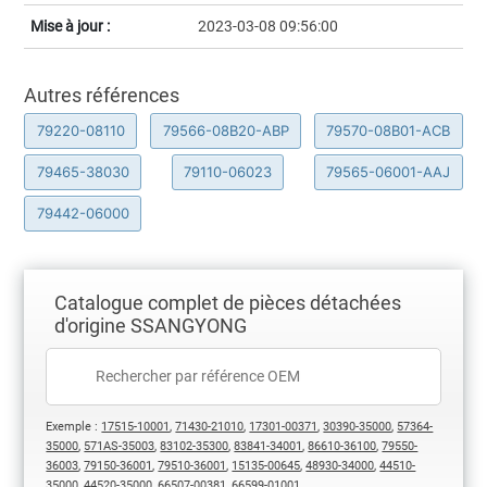
Mise à jour :
2023-03-08 09:56:00
Autres références
79220-08110
79566-08B20-ABP
79570-08B01-ACB
79465-38030
79110-06023
79565-06001-AAJ
79442-06000
Catalogue complet de pièces détachées
d'origine SSANGYONG
Exemple :
17515-10001
,
71430-21010
,
17301-00371
,
30390-35000
,
57364-
35000
,
571AS-35003
,
83102-35300
,
83841-34001
,
86610-36100
,
79550-
36003
,
79150-36001
,
79510-36001
,
15135-00645
,
48930-34000
,
44510-
35000
,
44520-35000
,
66507-00381
,
66599-01001