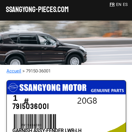
FR
EN
ES
SSANGYONG-pieces.com
Accueil
> 79150-36001
1
7915036001
7915036001
GARNISH ASSY-FENDER LWR-LH