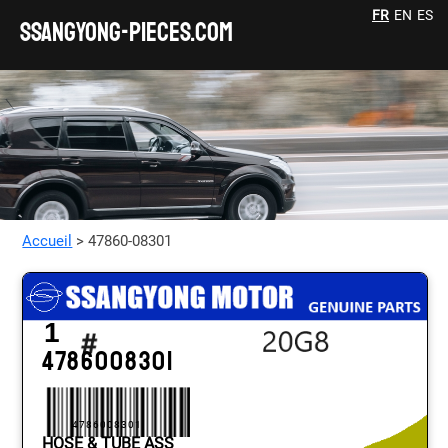
FR
EN
ES
SSANGYONG-pieces.com
Accueil
> 47860-08301
1
4786008301
4786008301
HOSE & TUBE ASS