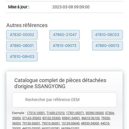
Mise à jour :
2023-03-08 09:09:00
Autres références
47830-05002
47860-21047
47810-08C03
47860-08001
47810-09073
47860-09013
47810-08H03
Catalogue complet de pièces détachées
d'origine SSANGYONG
Exemple :
17515-10001
,
71430-21010
,
17301-00371
,
30390-35000
,
57364-
35000
,
571AS-35003
,
83102-35300
,
83841-34001
,
86610-36100
,
79550-
36003
,
79150-36001
,
79510-36001
,
15135-00645
,
48930-34000
,
44510-
35000
,
44520-35000
,
66507-00381
,
66599-01001