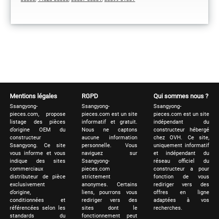
Mentions légales
RGPD
Qui sommes nous ?
Ssangyong-
Ssangyong-
Ssangyong-
pieces.com, propose
pieces.com est un site
pieces.com est un site
listage des pièces
informatif et gratuit.
indépendant du
d’origine OEM du
Nous ne captons
constructeur hébergé
constructeur
aucune information
chez OVH. Ce site,
Ssangyong. Ce site
personnelle. Vous
uniquement informatif
vous informe et vous
naviguez sur
et indépendant du
indique des sites
Ssangyong-
réseau officiel du
commerciaux
pieces.com
constructeur a pour
distributeur de pièce
strictement
fonction de vous
exclusivement
anonymes. Certains
rediriger vers des
d’origine,
liens, pourrons vous
offres en ligne
conditionnées et
rediriger vers des
adaptées à vos
référencées selon les
sites dont le
recherches.
standards du
fonctionnement peut