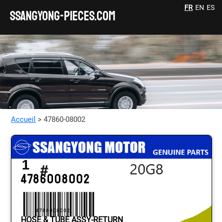
FR
EN
ES
SSANGYONG-pieces.com
Accueil
> 47860-08002
1
4786008002
4786008002
HOSE & TUBE ASSY-RETURN