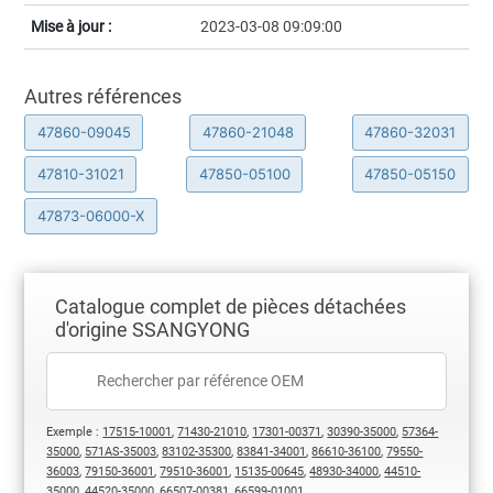
Mise à jour :
2023-03-08 09:09:00
Autres références
47860-09045
47860-21048
47860-32031
47810-31021
47850-05100
47850-05150
47873-06000-X
Catalogue complet de pièces détachées
d'origine SSANGYONG
Exemple :
17515-10001
,
71430-21010
,
17301-00371
,
30390-35000
,
57364-
35000
,
571AS-35003
,
83102-35300
,
83841-34001
,
86610-36100
,
79550-
36003
,
79150-36001
,
79510-36001
,
15135-00645
,
48930-34000
,
44510-
35000
,
44520-35000
,
66507-00381
,
66599-01001