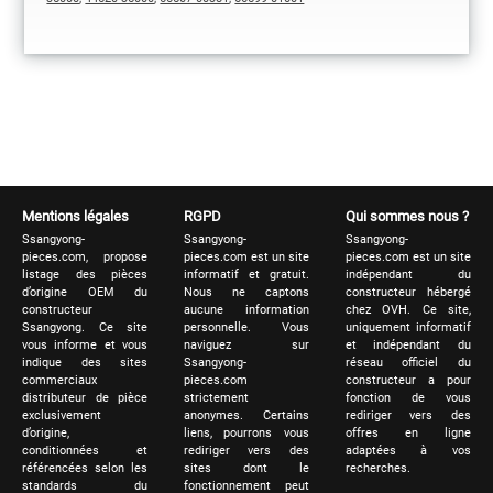
Mentions légales
RGPD
Qui sommes nous ?
Ssangyong-
Ssangyong-
Ssangyong-
pieces.com, propose
pieces.com est un site
pieces.com est un site
listage des pièces
informatif et gratuit.
indépendant du
d’origine OEM du
Nous ne captons
constructeur hébergé
constructeur
aucune information
chez OVH. Ce site,
Ssangyong. Ce site
personnelle. Vous
uniquement informatif
vous informe et vous
naviguez sur
et indépendant du
indique des sites
Ssangyong-
réseau officiel du
commerciaux
pieces.com
constructeur a pour
distributeur de pièce
strictement
fonction de vous
exclusivement
anonymes. Certains
rediriger vers des
d’origine,
liens, pourrons vous
offres en ligne
conditionnées et
rediriger vers des
adaptées à vos
référencées selon les
sites dont le
recherches.
standards du
fonctionnement peut