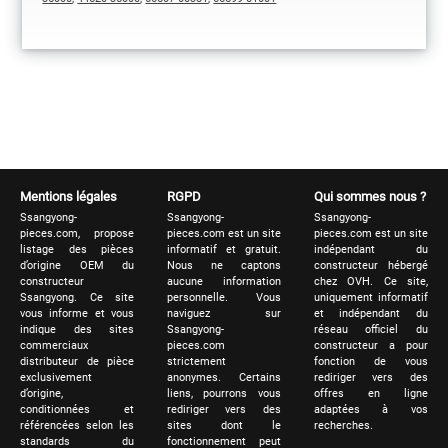
Mentions légales
RGPD
Qui sommes nous ?
Ssangyong-
Ssangyong-
Ssangyong-
pieces.com, propose
pieces.com est un site
pieces.com est un site
listage des pièces
informatif et gratuit.
indépendant du
d’origine OEM du
Nous ne captons
constructeur hébergé
constructeur
aucune information
chez OVH. Ce site,
Ssangyong. Ce site
personnelle. Vous
uniquement informatif
vous informe et vous
naviguez sur
et indépendant du
indique des sites
Ssangyong-
réseau officiel du
commerciaux
pieces.com
constructeur a pour
distributeur de pièce
strictement
fonction de vous
exclusivement
anonymes. Certains
rediriger vers des
d’origine,
liens, pourrons vous
offres en ligne
conditionnées et
rediriger vers des
adaptées à vos
référencées selon les
sites dont le
recherches.
standards du
fonctionnement peut