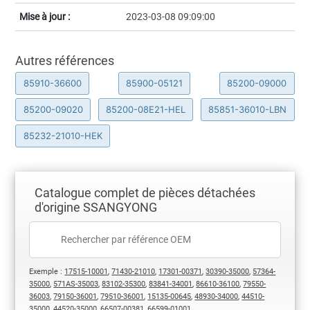
Mise à jour :
2023-03-08 09:09:00
Autres références
85910-36600
85900-05121
85200-09000
85200-09020
85200-08E21-HEL
85851-36010-LBN
85232-21010-HEK
Catalogue complet de pièces détachées
d'origine SSANGYONG
Exemple :
17515-10001
,
71430-21010
,
17301-00371
,
30390-35000
,
57364-
35000
,
571AS-35003
,
83102-35300
,
83841-34001
,
86610-36100
,
79550-
36003
,
79150-36001
,
79510-36001
,
15135-00645
,
48930-34000
,
44510-
35000
,
44520-35000
,
66507-00381
,
66599-01001