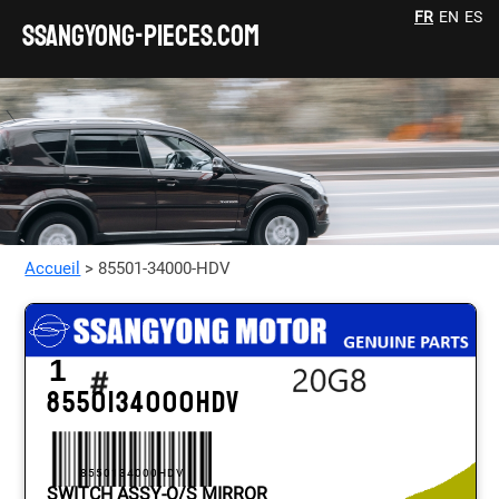
FR
EN
ES
SSANGYONG-pieces.com
Accueil
> 85501-34000-HDV
1
8550134000HDV
8550134000HDV
SWITCH ASSY-O/S MIRROR