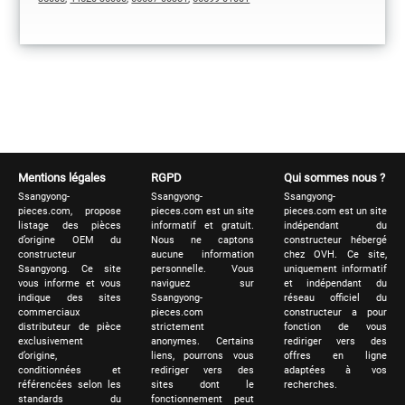
Mentions légales
RGPD
Qui sommes nous ?
Ssangyong-
Ssangyong-
Ssangyong-
pieces.com, propose
pieces.com est un site
pieces.com est un site
listage des pièces
informatif et gratuit.
indépendant du
d’origine OEM du
Nous ne captons
constructeur hébergé
constructeur
aucune information
chez OVH. Ce site,
Ssangyong. Ce site
personnelle. Vous
uniquement informatif
vous informe et vous
naviguez sur
et indépendant du
indique des sites
Ssangyong-
réseau officiel du
commerciaux
pieces.com
constructeur a pour
distributeur de pièce
strictement
fonction de vous
exclusivement
anonymes. Certains
rediriger vers des
d’origine,
liens, pourrons vous
offres en ligne
conditionnées et
rediriger vers des
adaptées à vos
référencées selon les
sites dont le
recherches.
standards du
fonctionnement peut