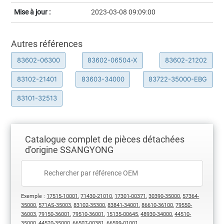
Mise à jour :
2023-03-08 09:09:00
Autres références
83602-06300
83602-06504-X
83602-21202
83102-21401
83603-34000
83722-35000-EBG
83101-32513
Catalogue complet de pièces détachées
d'origine SSANGYONG
Exemple :
17515-10001
,
71430-21010
,
17301-00371
,
30390-35000
,
57364-
35000
,
571AS-35003
,
83102-35300
,
83841-34001
,
86610-36100
,
79550-
36003
,
79150-36001
,
79510-36001
,
15135-00645
,
48930-34000
,
44510-
35000
,
44520-35000
,
66507-00381
,
66599-01001