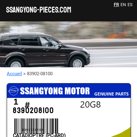
FR
EN
ES
SSANGYONG-pieces.com
Accueil
> 83902-08100
1
8390208100
8390208100
CATADIOPTRE (PC-ARD)