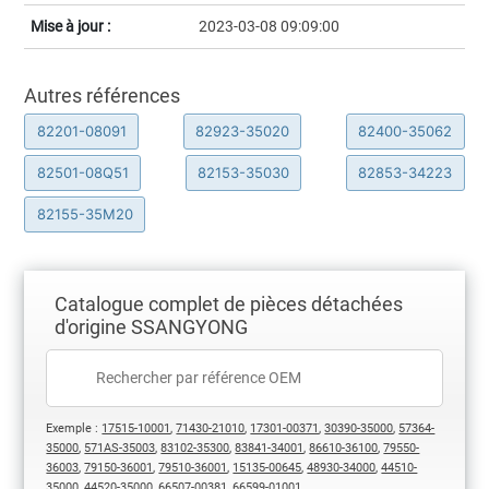
Mise à jour :
2023-03-08 09:09:00
Autres références
82201-08091
82923-35020
82400-35062
82501-08Q51
82153-35030
82853-34223
82155-35M20
Catalogue complet de pièces détachées
d'origine SSANGYONG
Exemple :
17515-10001
,
71430-21010
,
17301-00371
,
30390-35000
,
57364-
35000
,
571AS-35003
,
83102-35300
,
83841-34001
,
86610-36100
,
79550-
36003
,
79150-36001
,
79510-36001
,
15135-00645
,
48930-34000
,
44510-
35000
,
44520-35000
,
66507-00381
,
66599-01001