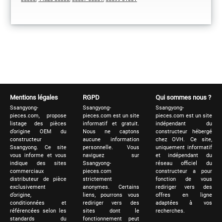
Mentions légales
RGPD
Qui sommes nous ?
Ssangyong-
Ssangyong-
Ssangyong-
pieces.com, propose
pieces.com est un site
pieces.com est un site
listage des pièces
informatif et gratuit.
indépendant du
d’origine OEM du
Nous ne captons
constructeur hébergé
constructeur
aucune information
chez OVH. Ce site,
Ssangyong. Ce site
personnelle. Vous
uniquement informatif
vous informe et vous
naviguez sur
et indépendant du
indique des sites
Ssangyong-
réseau officiel du
commerciaux
pieces.com
constructeur a pour
distributeur de pièce
strictement
fonction de vous
exclusivement
anonymes. Certains
rediriger vers des
d’origine,
liens, pourrons vous
offres en ligne
conditionnées et
rediriger vers des
adaptées à vos
référencées selon les
sites dont le
recherches.
standards du
fonctionnement peut