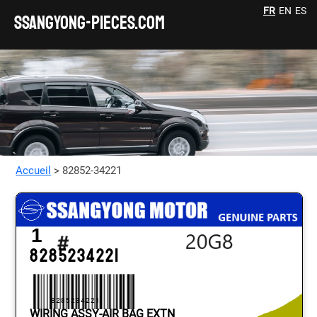
FR
EN
ES
SSANGYONG-pieces.com
Accueil
> 82852-34221
1
8285234221
8285234221
WIRING ASSY-AIR BAG EXTN