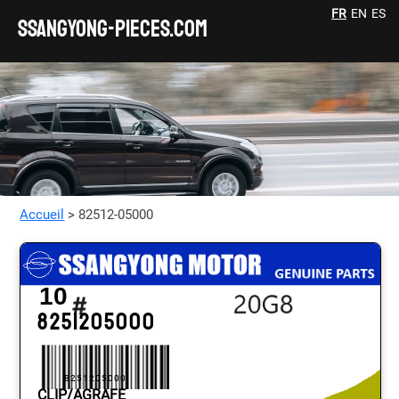
FR
EN
ES
SSANGYONG-pieces.com
Accueil
> 82512-05000
10
8251205000
8251205000
CLIP/AGRAFE