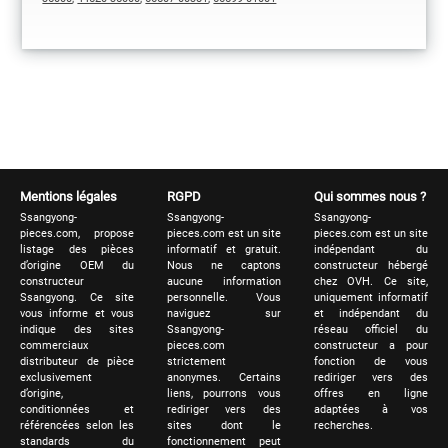
Mentions légales
RGPD
Qui sommes nous ?
Ssangyong-
Ssangyong-
Ssangyong-
pieces.com, propose
pieces.com est un site
pieces.com est un site
listage des pièces
informatif et gratuit.
indépendant du
d’origine OEM du
Nous ne captons
constructeur hébergé
constructeur
aucune information
chez OVH. Ce site,
Ssangyong. Ce site
personnelle. Vous
uniquement informatif
vous informe et vous
naviguez sur
et indépendant du
indique des sites
Ssangyong-
réseau officiel du
commerciaux
pieces.com
constructeur a pour
distributeur de pièce
strictement
fonction de vous
exclusivement
anonymes. Certains
rediriger vers des
d’origine,
liens, pourrons vous
offres en ligne
conditionnées et
rediriger vers des
adaptées à vos
référencées selon les
sites dont le
recherches.
standards du
fonctionnement peut