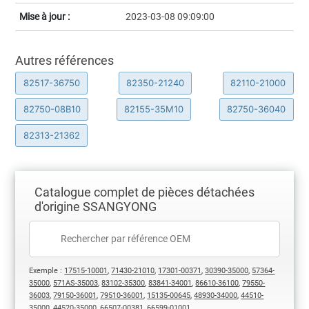
Mise à jour :
2023-03-08 09:09:00
Autres références
82517-36750
82350-21240
82110-21000
82750-08B10
82155-35M10
82750-36040
82313-21362
Catalogue complet de pièces détachées
d'origine SSANGYONG
Exemple :
17515-10001
,
71430-21010
,
17301-00371
,
30390-35000
,
57364-
35000
,
571AS-35003
,
83102-35300
,
83841-34001
,
86610-36100
,
79550-
36003
,
79150-36001
,
79510-36001
,
15135-00645
,
48930-34000
,
44510-
35000
,
44520-35000
,
66507-00381
,
66599-01001