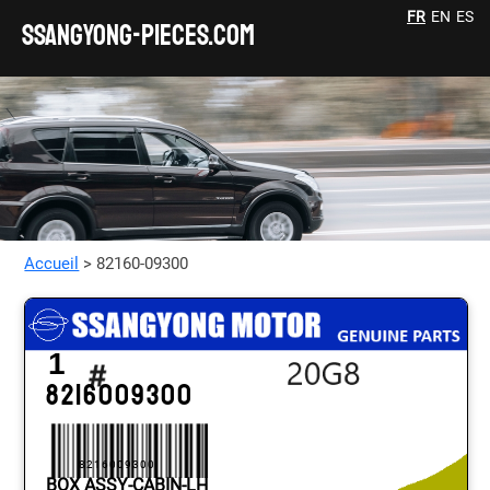
FR
EN
ES
SSANGYONG-pieces.com
Accueil
> 82160-09300
1
8216009300
8216009300
BOX ASSY-CABIN-LH