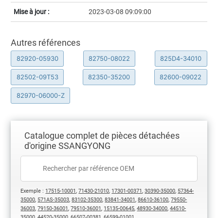
Mise à jour :
2023-03-08 09:09:00
Autres références
82920-05930
82750-08022
825D4-34010
82502-09T53
82350-35200
82600-09022
82970-06000-Z
Catalogue complet de pièces détachées
d'origine SSANGYONG
Exemple :
17515-10001
,
71430-21010
,
17301-00371
,
30390-35000
,
57364-
35000
,
571AS-35003
,
83102-35300
,
83841-34001
,
86610-36100
,
79550-
36003
,
79150-36001
,
79510-36001
,
15135-00645
,
48930-34000
,
44510-
35000
,
44520-35000
,
66507-00381
,
66599-01001