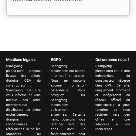
Mentions légales
RGPD
Qui sommes nous ?
Ssangyong-
Ssangyong-
Ssangyong-
pieces.com, propose
pieces.com est un site
pieces.com est un site
listage des pièces
informatif et gratuit.
indépendant du
d’origine OEM du
Nous ne captons
constructeur hébergé
constructeur
aucune information
chez OVH. Ce site,
Ssangyong. Ce site
personnelle. Vous
uniquement informatif
vous informe et vous
naviguez sur
et indépendant du
indique des sites
Ssangyong-
réseau officiel du
commerciaux
pieces.com
constructeur a pour
distributeur de pièce
strictement
fonction de vous
exclusivement
anonymes. Certains
rediriger vers des
d’origine,
liens, pourrons vous
offres en ligne
conditionnées et
rediriger vers des
adaptées à vos
référencées selon les
sites dont le
recherches.
standards du
fonctionnement peut