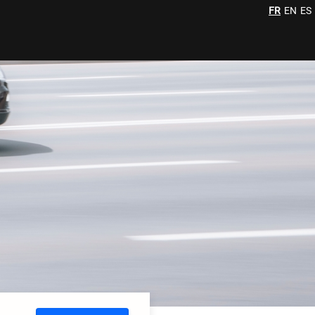
FR
EN
ES