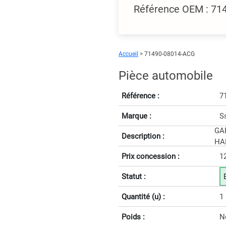
Référence OEM : 7
Accueil
> 71490-08014-ACG
Pièce automobile
Référence :
7
Marque :
S
GA
Description :
HA
Prix concession :
1
Statut :
Quantité (u) :
1
Poids :
N