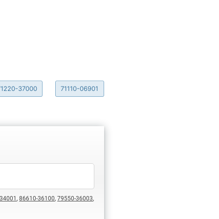
71220-37000
71110-06901
-34001
,
86610-36100
,
79550-36003
,