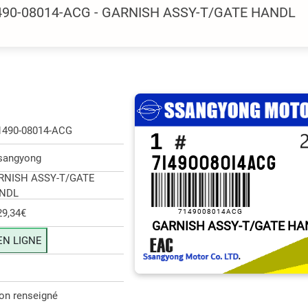
1490-08014-ACG - GARNISH ASSY-T/GATE HANDL
1490-08014-ACG
1
7149008014ACG
sangyong
RNISH ASSY-T/GATE
NDL
29,34€
7149008014ACG
GARNISH ASSY-T/GATE HA
EN LIGNE
on renseigné