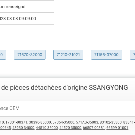
on renseigné
023-03-08 09:09:00
10
71670-32000
71210-21021
71156-37000
 de pièces détachées d'origine SSANGYONG
10
,
17301-00371
,
30390-35000
,
57364-35000
,
571AS-35003
,
83102-35300
,
83841
-00645
,
48930-34000
,
44510-35000
,
44520-35000
,
66507-00381
,
66599-01001