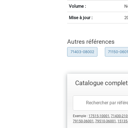
Volume :
N
Mise à jour :
2
Autres références
71403-08002
71150-060
Catalogue complet
Exemple :
17515-10001
,
71430-210
79150-36001
,
79510-36001
,
15135