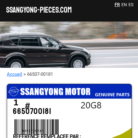
FR
EN
ES
SSANGYONG-pieces.com
Accueil
> 66507-00181
1
6650700181
6650700181
REFERENCE REMPLACEE PAR :