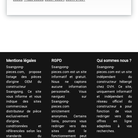
Mentions légales
RGPD
Qui sommes nous ?
Ssangyong-
Ssangyong-
Ssangyong-
pieces.com, propose
pieces.com est un site
pieces.com est un site
listage des pièces
informatif et gratuit.
indépendant du
d’origine OEM du
Nous ne captons
constructeur hébergé
constructeur
aucune information
chez OVH. Ce site,
Ssangyong. Ce site
personnelle. Vous
uniquement informatif
vous informe et vous
naviguez sur
et indépendant du
indique des sites
Ssangyong-
réseau officiel du
commerciaux
pieces.com
constructeur a pour
distributeur de pièce
strictement
fonction de vous
exclusivement
anonymes. Certains
rediriger vers des
d’origine,
liens, pourrons vous
offres en ligne
conditionnées et
rediriger vers des
adaptées à vos
référencées selon les
sites dont le
recherches.
standards du
fonctionnement peut