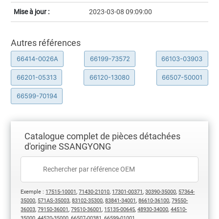
Mise à jour :
2023-03-08 09:09:00
Autres références
66414-0026A
66199-73572
66103-03903
66201-05313
66120-13080
66507-50001
66599-70194
Catalogue complet de pièces détachées
d'origine SSANGYONG
Exemple :
17515-10001
,
71430-21010
,
17301-00371
,
30390-35000
,
57364-
35000
,
571AS-35003
,
83102-35300
,
83841-34001
,
86610-36100
,
79550-
36003
,
79150-36001
,
79510-36001
,
15135-00645
,
48930-34000
,
44510-
35000
,
44520-35000
,
66507-00381
,
66599-01001