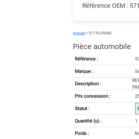
Référence OEM : 5
Accueil
> 57170-35000
Pièce automobile
Référence :
5
Marque :
S
RE
Description :
PAR
Prix concession :
2
Statut :
Quantité (u) :
1
Poids :
N