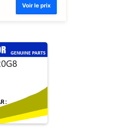
Voir le prix
R :