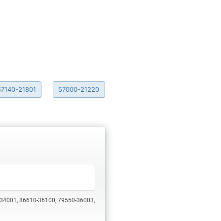
57140-21801
57000-21220
-34001
,
86610-36100
,
79550-36003
,