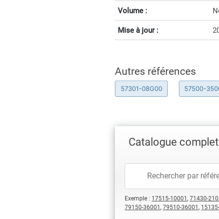
Volume :
N
Mise à jour :
2
Autres références
57301-08G00
57500-350
Catalogue complet
Exemple :
17515-10001
,
71430-210
79150-36001
,
79510-36001
,
15135