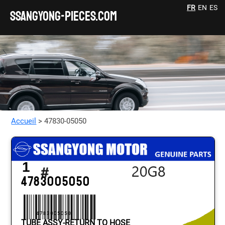
FR
EN
ES
SSANGYONG-pieces.com
Accueil
> 47830-05050
1
4783005050
4783005050
TUBE ASSY-RETURN TO HOSE