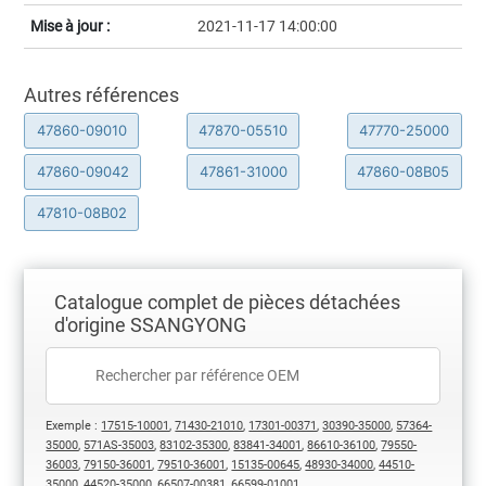
Mise à jour :
2021-11-17 14:00:00
Autres références
47860-09010
47870-05510
47770-25000
47860-09042
47861-31000
47860-08B05
47810-08B02
Catalogue complet de pièces détachées
d'origine SSANGYONG
Exemple :
17515-10001
,
71430-21010
,
17301-00371
,
30390-35000
,
57364-
35000
,
571AS-35003
,
83102-35300
,
83841-34001
,
86610-36100
,
79550-
36003
,
79150-36001
,
79510-36001
,
15135-00645
,
48930-34000
,
44510-
35000
,
44520-35000
,
66507-00381
,
66599-01001