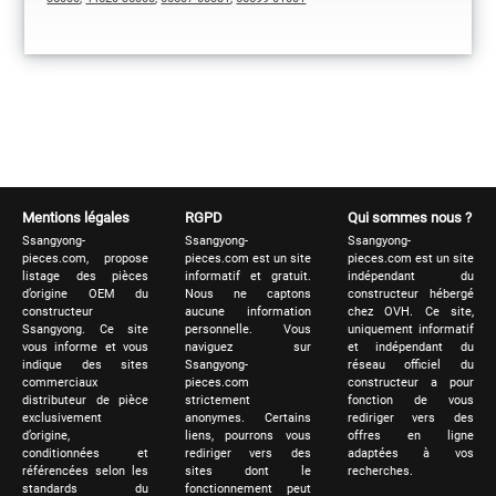
Mentions légales
RGPD
Qui sommes nous ?
Ssangyong-
Ssangyong-
Ssangyong-
pieces.com, propose
pieces.com est un site
pieces.com est un site
listage des pièces
informatif et gratuit.
indépendant du
d’origine OEM du
Nous ne captons
constructeur hébergé
constructeur
aucune information
chez OVH. Ce site,
Ssangyong. Ce site
personnelle. Vous
uniquement informatif
vous informe et vous
naviguez sur
et indépendant du
indique des sites
Ssangyong-
réseau officiel du
commerciaux
pieces.com
constructeur a pour
distributeur de pièce
strictement
fonction de vous
exclusivement
anonymes. Certains
rediriger vers des
d’origine,
liens, pourrons vous
offres en ligne
conditionnées et
rediriger vers des
adaptées à vos
référencées selon les
sites dont le
recherches.
standards du
fonctionnement peut