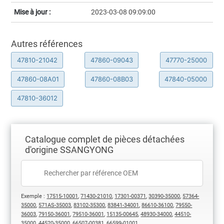
Mise à jour :
2023-03-08 09:09:00
Autres références
47810-21042
47860-09043
47770-25000
47860-08A01
47860-08B03
47840-05000
47810-36012
Catalogue complet de pièces détachées
d'origine SSANGYONG
Exemple :
17515-10001
,
71430-21010
,
17301-00371
,
30390-35000
,
57364-
35000
,
571AS-35003
,
83102-35300
,
83841-34001
,
86610-36100
,
79550-
36003
,
79150-36001
,
79510-36001
,
15135-00645
,
48930-34000
,
44510-
35000
,
44520-35000
,
66507-00381
,
66599-01001