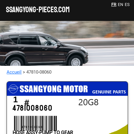
FR
EN
ES
SSANGYONG-pieces.com
Accueil
> 47810-08060
1
4781008060
4781008060
HOSE ASSY-PUMP TO GEAR