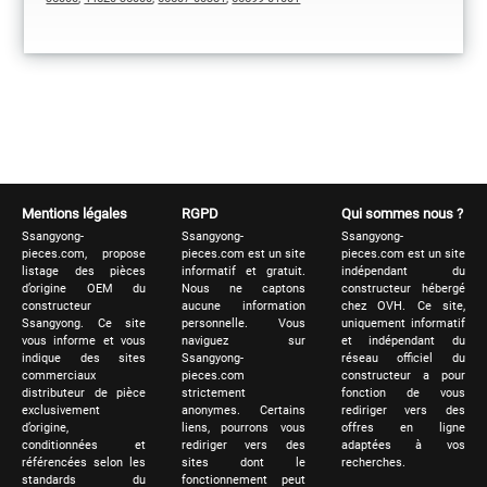
Mentions légales
RGPD
Qui sommes nous ?
Ssangyong-
Ssangyong-
Ssangyong-
pieces.com, propose
pieces.com est un site
pieces.com est un site
listage des pièces
informatif et gratuit.
indépendant du
d’origine OEM du
Nous ne captons
constructeur hébergé
constructeur
aucune information
chez OVH. Ce site,
Ssangyong. Ce site
personnelle. Vous
uniquement informatif
vous informe et vous
naviguez sur
et indépendant du
indique des sites
Ssangyong-
réseau officiel du
commerciaux
pieces.com
constructeur a pour
distributeur de pièce
strictement
fonction de vous
exclusivement
anonymes. Certains
rediriger vers des
d’origine,
liens, pourrons vous
offres en ligne
conditionnées et
rediriger vers des
adaptées à vos
référencées selon les
sites dont le
recherches.
standards du
fonctionnement peut