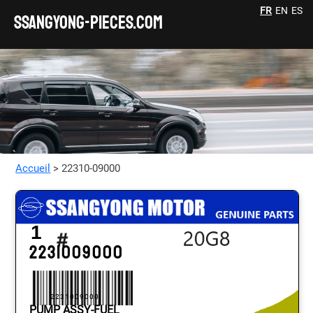
FR
EN
ES
SSANGYONG-pieces.com
Accueil
> 22310-09000
1
2231009000
2231009000
PUMP ASSY-FUEL