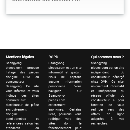
Mentions légales
RGPD
Qui sommes nous ?
Ssangyong-
Ssangyong-
Ssangyong-
pieces.com, propose
pieces.com est un site
pieces.com est un site
listage des pièces
informatif et gratuit.
indépendant du
d’origine OEM du
Nous ne captons
constructeur hébergé
constructeur
aucune information
chez OVH. Ce site,
Ssangyong. Ce site
personnelle. Vous
uniquement informatif
vous informe et vous
naviguez sur
et indépendant du
indique des sites
Ssangyong-
réseau officiel du
commerciaux
pieces.com
constructeur a pour
distributeur de pièce
strictement
fonction de vous
exclusivement
anonymes. Certains
rediriger vers des
d’origine,
liens, pourrons vous
offres en ligne
conditionnées et
rediriger vers des
adaptées à vos
référencées selon les
sites dont le
recherches.
standards du
fonctionnement peut