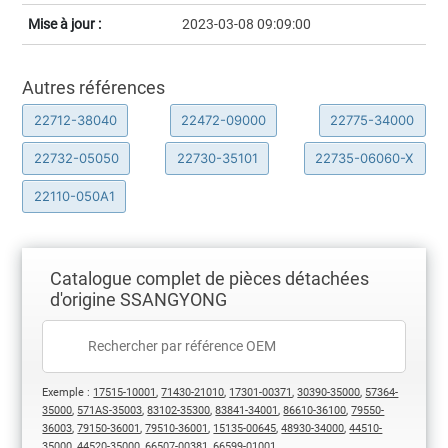
Mise à jour :
2023-03-08 09:09:00
Autres références
22712-38040
22472-09000
22775-34000
22732-05050
22730-35101
22735-06060-X
22110-050A1
Catalogue complet de pièces détachées
d'origine SSANGYONG
Exemple :
17515-10001
,
71430-21010
,
17301-00371
,
30390-35000
,
57364-
35000
,
571AS-35003
,
83102-35300
,
83841-34001
,
86610-36100
,
79550-
36003
,
79150-36001
,
79510-36001
,
15135-00645
,
48930-34000
,
44510-
35000
,
44520-35000
,
66507-00381
,
66599-01001