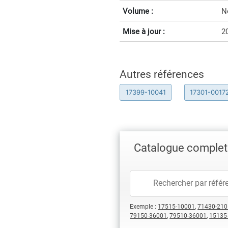
Volume :
N
Mise à jour :
2
Autres références
17399-10041
17301-0017
Catalogue complet
Exemple :
17515-10001
,
71430-210
79150-36001
,
79510-36001
,
15135