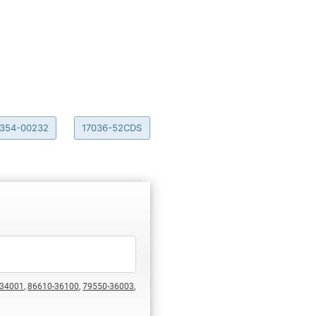
7354-00232
17036-52CDS
-34001
,
86610-36100
,
79550-36003
,