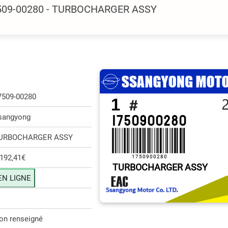
7509-00280 - TURBOCHARGER ASSY
7509-00280
1
1750900280
sangyong
URBOCHARGER ASSY
 192,41€
1750900280
TURBOCHARGER ASSY
EN LIGNE
on renseigné