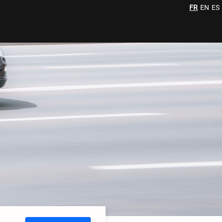
FR
EN
ES