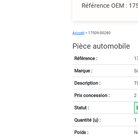
Référence OEM : 1
Accueil
> 17509-00280
Pièce automobile
Référence :
1
Marque :
S
Description :
T
Prix concession :
2
Statut :
Quantité (u) :
1
Poids :
N