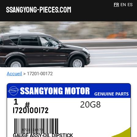
FR
EN
ES
SSANGYONG-pieces.com
Accueil
> 17201-00172
1
1720100172
1720100172
GAUGE ASSY-OIL DIPSTICK