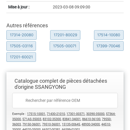
Mise à jour :
2023-03-08 09:09:00
Autres références
17314-20080
17201-80029
17514-10080
17505-03116
17505-00071
17399-70046
17201-60021
Catalogue complet de pièces détachées
d'origine SSANGYONG
Exemple :
17515-10001
,
71430-21010
,
17301-00371
,
30390-35000
,
57364-
35000
,
571AS-35003
,
83102-35300
,
83841-34001
,
86610-36100
,
79550-
36003
,
79150-36001
,
79510-36001
,
15135-00645
,
48930-34000
,
44510-
35000
,
44520-35000
,
66507-00381
,
66599-01001