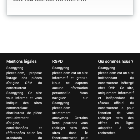
Mentions légales
RGPD
Qui sommes nous ?
Ssangyong-
Ssangyong-
Ssangyong-
pieces.com, propose
pieces.com est un site
pieces.com est un site
listage des pièces
informatif et gratuit.
indépendant du
d’origine OEM du
Nous ne captons
constructeur hébergé
constructeur
aucune information
chez OVH. Ce site,
Ssangyong. Ce site
personnelle. Vous
uniquement informatif
vous informe et vous
naviguez sur
et indépendant du
indique des sites
Ssangyong-
réseau officiel du
commerciaux
pieces.com
constructeur a pour
distributeur de pièce
strictement
fonction de vous
exclusivement
anonymes. Certains
rediriger vers des
d’origine,
liens, pourrons vous
offres en ligne
conditionnées et
rediriger vers des
adaptées à vos
référencées selon les
sites dont le
recherches.
standards du
fonctionnement peut