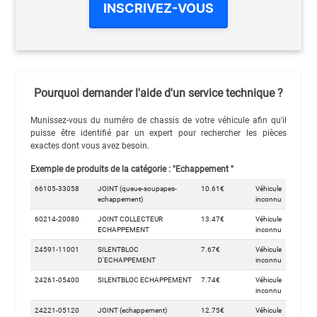
INSCRIVEZ-VOUS
Pourquoi demander l'aide d'un service technique ?
Munissez-vous du numéro de chassis de votre véhicule afin qu'il
puisse être identifié par un expert pour rechercher les pièces
exactes dont vous avez besoin.
Exemple de produits de la catégorie : "Echappement "
66105-33058
JOINT (queue-soupapes-
10.61€
Véhicule
echappement)
inconnu
60214-20080
JOINT COLLECTEUR
13.47€
Véhicule
ECHAPPEMENT
inconnu
24591-11001
SILENTBLOC
7.67€
Véhicule
D'ECHAPPEMENT
inconnu
24261-05400
SILENTBLOC ECHAPPEMENT
7.74€
Véhicule
inconnu
24221-05120
JOINT (echappement)
12.75€
Véhicule