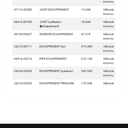
inconnu
67114-20380
JOINT ECHAPPEMENT
15.63€
Véhicule
inconnu
66414-20780
JOINT (collecteur-
18.84€
Véhicule
�chappement)
inconnu
66105-03027
SOUPAPE ECHAPPEMENT
47.31€
Véhicule
inconnu
24210-08111
ECHAPPEMENT (av)
319.48€
Véhicule
inconnu
66514-20214
PIPE ECHAPPEMENT
216.14€
Véhicule
inconnu
24230-05432
ECHAPPEMENT (partie-av)
309.92€
Véhicule
inconnu
24210-05020
ECHAPPEMENT PRIMAIRE
170.54€
Véhicule
inconnu
24210-08142
PIPE (echappement)
392.45€
Véhicule
inconnu
67154-00017
SONDE TEMPERATURE
348.52€
Véhicule
ECHAPPEMENT.
inconnu
24230-06324
ECHAPPEMENT (partie 1)
357.29€
Véhicule
inconnu