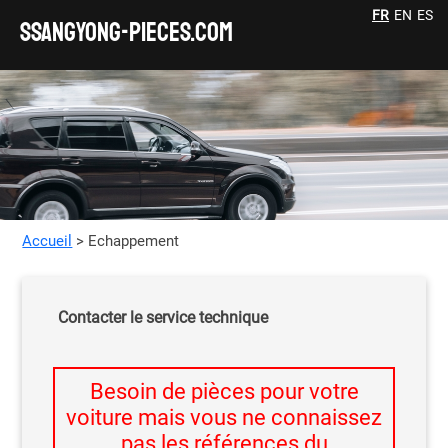
FR
EN
ES
SSANGYONG-pieces.com
Accueil
> Echappement
Contacter le service technique
Besoin de pièces pour votre
voiture mais vous ne connaissez
pas les références du